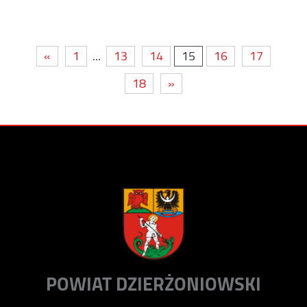
«
1
...
13
14
15
16
17
18
»
POWIAT DZIERŻONIOWSKI