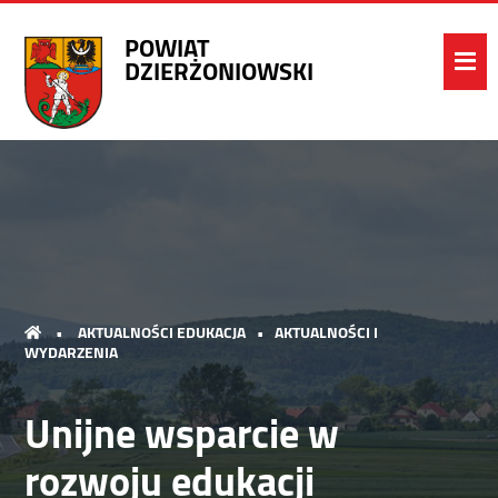
POWIAT
DZIERŻONIOWSKI
•
AKTUALNOŚCI EDUKACJA
•
AKTUALNOŚCI I
WYDARZENIA
Unijne wsparcie w
rozwoju edukacji