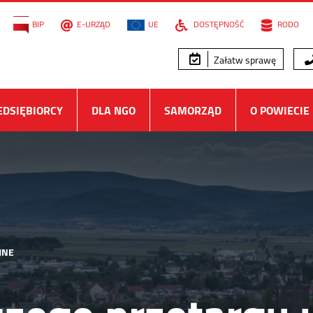
BIP
E-URZĄD
UE
DOSTĘPNOŚĆ
RODO
Załatw sprawę
EDSIĘBIORCY
DLA NGO
SAMORZĄD
O POWIECIE
JNE