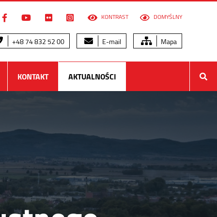
KONTRAST
DOMYŚLNY
+48 74 832 52 00
E-mail
Mapa
KONTAKT
AKTUALNOŚCI