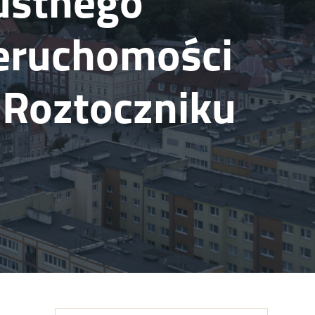
ustnego
ieruchomości
 Roztoczniku