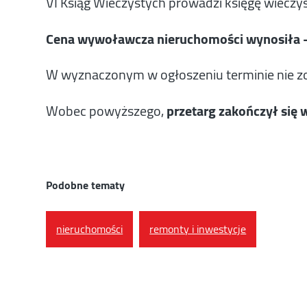
VI Ksiąg Wieczystych prowadzi księgę wiec
Cena wywoławcza nieruchomości wynosiła – 
W wyznaczonym w ogłoszeniu terminie nie z
Wobec powyższego,
przetarg zakończył si
Podobne tematy
nieruchomości
remonty i inwestycje