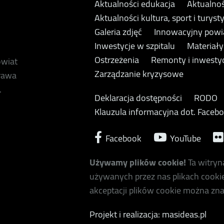
Aktualności edukacja
Aktualnoś
Aktualności kultura, sport i turyst
Galeria zdjęć
Innowacyjny powi
Inwestycje w szpitalu
Materiał
Ostrzeżenia
Remonty i inwesty
owiat
Zarządzanie kryzysowe
prawa
.
Deklaracja dostępności
RODO
Klauzula informacyjna dot. Faceb
Facebook
YouTube
Używamy plików cookie!
Ta witryn
używanych przez nas plikach cookie
akceptacji plików cookie można zna
Projekt i realizacja: masideas.pl