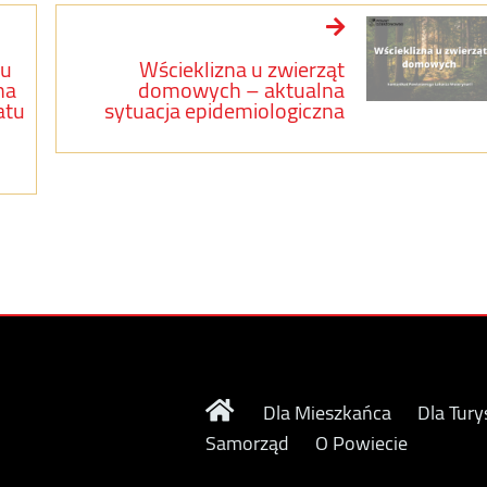
gu
Wścieklizna u zwierząt
na
domowych – aktualna
atu
sytuacja epidemiologiczna
Dla Mieszkańca
Dla Tury
Samorząd
O Powiecie