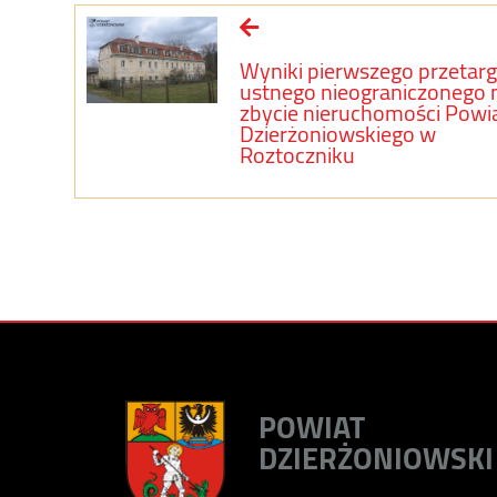
Wyniki pierwszego przetar
ustnego nieograniczonego 
zbycie nieruchomości Powi
Dzierżoniowskiego w
Roztoczniku
POWIAT
DZIERŻONIOWSKI