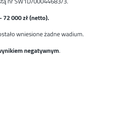
zystą nr SW1D/00044683/3.
72 000 zł (netto).
ostało wniesione żadne wadium.
ę wynikiem negatywnym
.