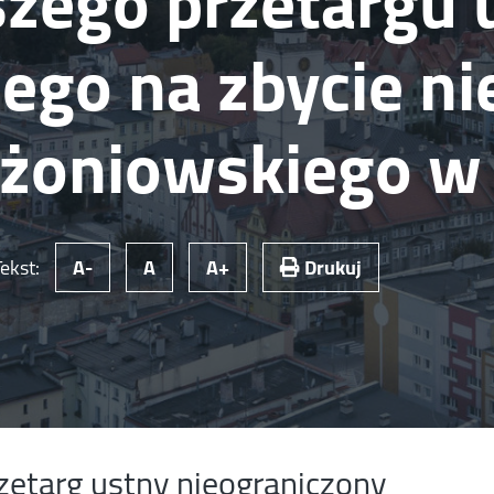
szego przetargu 
ego na zbycie n
rżoniowskiego w
Tekst:
A-
A
A+
Drukuj
zetarg ustny nieograniczony