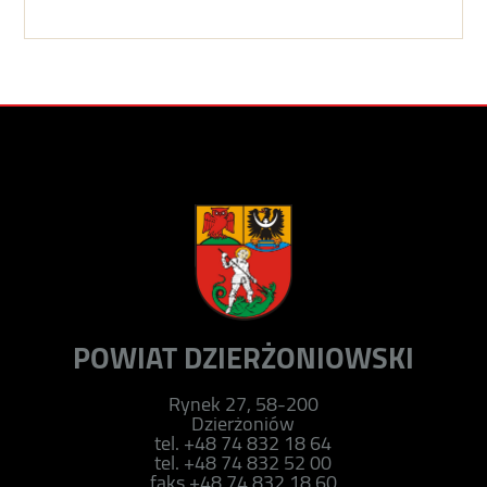
POWIAT DZIERŻONIOWSKI
Rynek 27, 58-200
Dzierżoniów
tel. +48 74 832 18 64
tel. +48 74 832 52 00
faks +48 74 832 18 60