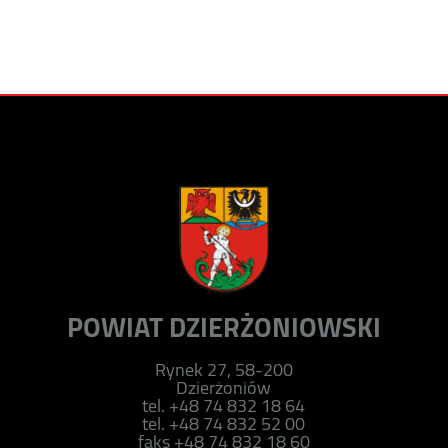
POWIAT DZIERŻONIOWSKI
Rynek 27, 58-200
Dzierżoniów
tel. +48 74 832 18 64
tel. +48 74 832 52 00
faks +48 74 832 18 60