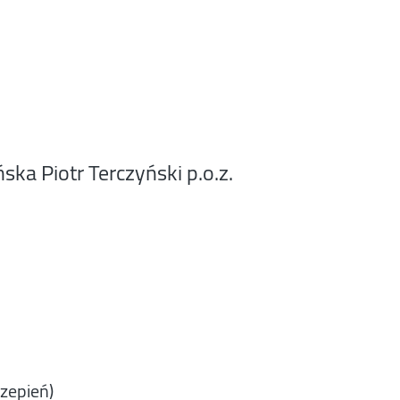
ska Piotr Terczyński p.o.z.
czepień)