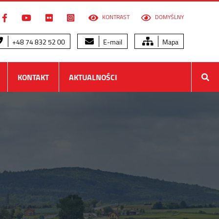
KONTRAST
DOMYŚLNY
+48 74 832 52 00
E-mail
Mapa
KONTAKT
AKTUALNOŚCI