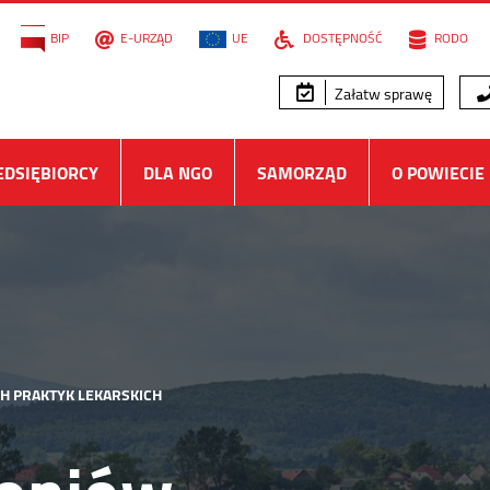
BIP
E-URZĄD
UE
DOSTĘPNOŚĆ
RODO
Załatw sprawę
EDSIĘBIORCY
DLA NGO
SAMORZĄD
O POWIECIE
CH PRAKTYK LEKARSKICH