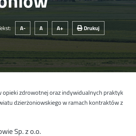
żoniów
Tekst:
A-
A
A+
Drukuj
 opieki zdrowotnej oraz indywidualnych praktyk
wiatu dzierżoniowskiego w ramach kontraktów z
wie Sp. z o.o.