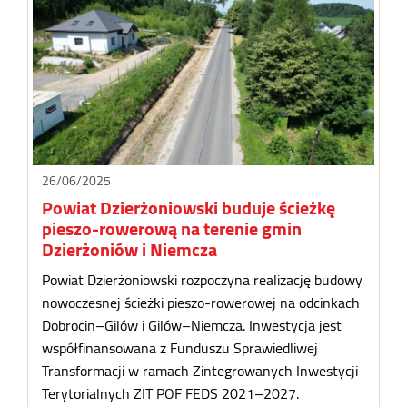
26/06/2025
Powiat Dzierżoniowski buduje ścieżkę
pieszo-rowerową na terenie gmin
Dzierżoniów i Niemcza
Powiat Dzierżoniowski rozpoczyna realizację budowy
nowoczesnej ścieżki pieszo-rowerowej na odcinkach
Dobrocin–Gilów i Gilów–Niemcza. Inwestycja jest
współfinansowana z Funduszu Sprawiedliwej
Transformacji w ramach Zintegrowanych Inwestycji
Terytorialnych ZIT POF FEDS 2021–2027.