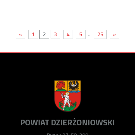
«
1
2
3
4
5
...
25
»
POWIAT DZIERŻONIOWSKI