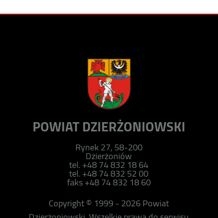
POWIAT DZIERŻONIOWSKI
Rynek 27, 58-200
Dzierżoniów
tel. +48 74 832 18 64
tel. +48 74 832 52 00
faks +48 74 832 18 60
Copyright © 1999 - 2026 Powiat
Dzierżoniowski. Wszelkie prawa do serwisu