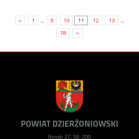
«
1
...
9
10
11
12
13
...
18
»
POWIAT DZIERŻONIOWSKI
Rynek 27, 58-200