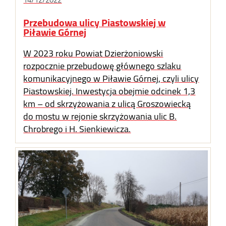
Przebudowa ulicy Piastowskiej w
Piławie Górnej
W 2023 roku Powiat Dzierżoniowski
rozpocznie przebudowę głównego szlaku
komunikacyjnego w Piławie Górnej, czyli ulicy
Piastowskiej. Inwestycja obejmie odcinek 1,3
km – od skrzyżowania z ulicą Groszowiecką
do mostu w rejonie skrzyżowania ulic B.
Chrobrego i H. Sienkiewicza.