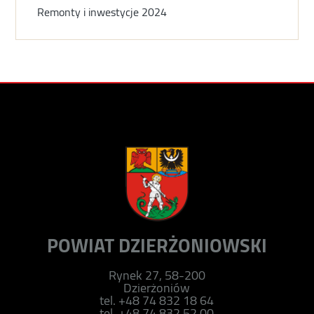
Remonty i inwestycje 2024
POWIAT DZIERŻONIOWSKI
Rynek 27, 58-200
Dzierżoniów
tel. +48 74 832 18 64
tel. +48 74 832 52 00