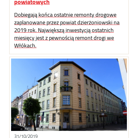
powiatowych
Dobiegają końca ostatnie remonty drogowe
zaplanowane przez powiat dzierżoniowski na
2019 rok. Największą inwestycją ostatnich
miesięcy jest z pewnością remont drogi we
Włókach.
31/10/2019