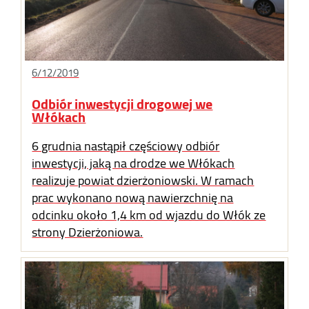
6/12/2019
Odbiór inwestycji drogowej we
Włókach
6 grudnia nastąpił częściowy odbiór
inwestycji, jaką na drodze we Włókach
realizuje powiat dzierżoniowski. W ramach
prac wykonano nową nawierzchnię na
odcinku około 1,4 km od wjazdu do Włók ze
strony Dzierżoniowa.