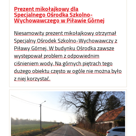
Prezent mikołajkowy dla
Specjalnego Ośrodka Szkolno-
Wychowawczego w Piławie Górnej
Niesamowity prezent mikołajkowy otrzymał
Specjalny Ośrodek Szkolno-Wychowawczy z
Piławy Górnej. W budynku Ośrodka zawsze
występował problem z odpowiednim
ciśnieniem wody. Na górnych piętrach tego
dużego obiektu często w ogóle nie można było
z niej korzystać.