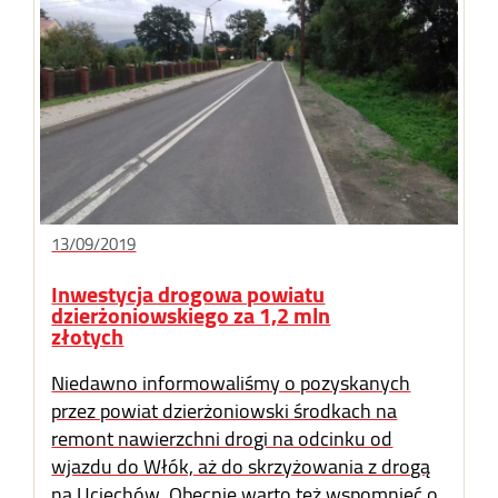
13/09/2019
Inwestycja drogowa powiatu
dzierżoniowskiego za 1,2 mln
złotych
Niedawno informowaliśmy o pozyskanych
przez powiat dzierżoniowski środkach na
remont nawierzchni drogi na odcinku od
wjazdu do Włók, aż do skrzyżowania z drogą
na Uciechów. Obecnie warto też wspomnieć o