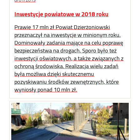
Inwestycje powiatowe w 2018 roku
Prawie 17 mln zł Powiat Dzierżoniowski
przeznaczył na inwestycje w minionym roku.
Dominowały zadania mające na celu poprawę
bezpieczeństwa na drogach. Sporo było też
inwestycji oświatowych, a także związanych z
ochroną środowiska. Realizacja wielu zadań
była możliwa dzięki skutecznemu
pozyskiwaniu środków zewnętrznych, które
wyniosły ponad 10 mln zł.