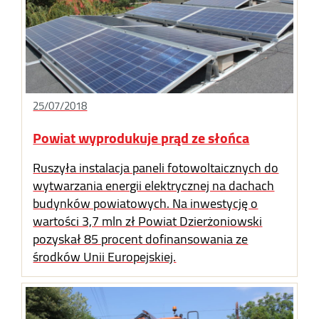
25/07/2018
Powiat wyprodukuje prąd ze słońca
Ruszyła instalacja paneli fotowoltaicznych do
wytwarzania energii elektrycznej na dachach
budynków powiatowych. Na inwestycję o
wartości 3,7 mln zł Powiat Dzierżoniowski
pozyskał 85 procent dofinansowania ze
środków Unii Europejskiej.