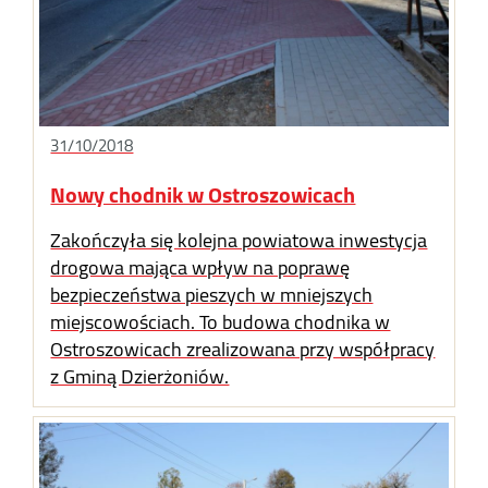
31/10/2018
Nowy chodnik w Ostroszowicach
Zakończyła się kolejna powiatowa inwestycja
drogowa mająca wpływ na poprawę
bezpieczeństwa pieszych w mniejszych
miejscowościach. To budowa chodnika w
Ostroszowicach zrealizowana przy współpracy
z Gminą Dzierżoniów.