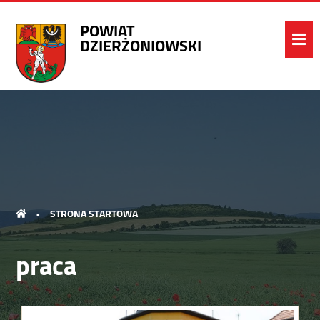
POWIAT
DZIERŻONIOWSKI
•
STRONA STARTOWA
praca