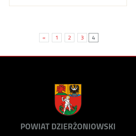
«
1
2
3
4
POWIAT DZIERŻONIOWSKI