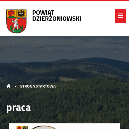
POWIAT
DZIERŻONIOWSKI
•
STRONA STARTOWA
praca