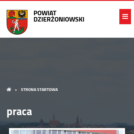
POWIAT
DZIERŻONIOWSKI
•
STRONA STARTOWA
praca