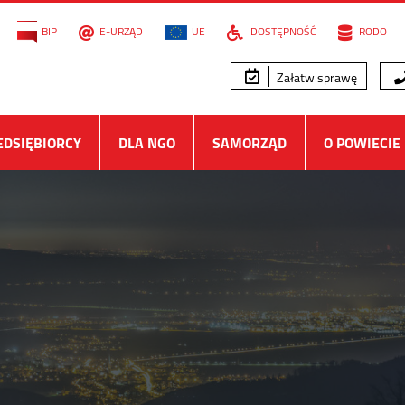
BIP
E-URZĄD
UE
DOSTĘPNOŚĆ
RODO
Załatw sprawę
EDSIĘBIORCY
DLA NGO
SAMORZĄD
O POWIECIE