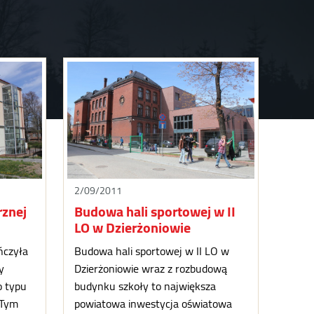
2/09/2011
znej
Budowa hali sportowej w II
LO w Dzierżoniowie
ńczyła
Budowa hali sportowej w II LO w
y
Dzierżoniowie wraz z rozbudową
o typu
budynku szkoły to największa
 Tym
powiatowa inwestycja oświatowa