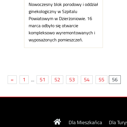
Nowoczesny blok porodowy i oddział
ginekologiczny w Szpitalu
Powiatowym w Dzierżoniowie. 16
marca odbyło się otwarcie
kompleksowo wyremontowanych i
wyposażonych pomieszczeń.
«
1
...
51
52
53
54
55
56
Dla Mieszkańca
Dla Tury