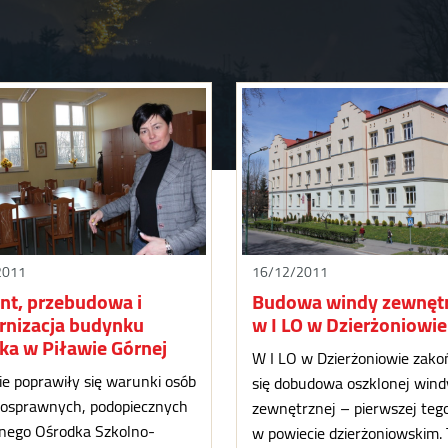
2011
16/12/2011
t, przebudowa i
Budowa windy zewnętr
nizacja budynku
w I LO w Dzierżoniowie
ka w Piławie Górnej
W I LO w Dzierżoniowie zako
e poprawiły się warunki osób
się dobudowa oszklonej wind
nosprawnych, podopiecznych
zewnętrznej – pierwszej teg
lnego Ośrodka Szkolno-
w powiecie dzierżoniowskim.