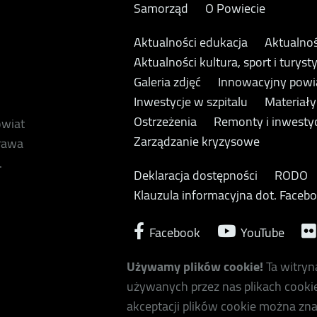
Samorząd
O Powiecie
Aktualności edukacja
Aktualnoś
Aktualności kultura, sport i turyst
Galeria zdjęć
Innowacyjny powi
Inwestycje w szpitalu
Materiał
Ostrzeżenia
Remonty i inwesty
owiat
Zarządzanie kryzysowe
prawa
.
Deklaracja dostępności
RODO
Klauzula informacyjna dot. Faceb
Facebook
YouTube
Używamy plików cookie!
Ta witryn
używanych przez nas plikach cookie
akceptacji plików cookie można zna