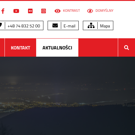
KONTRAST
DOMYŚLNY
+48 74 832 52 00
E-mail
Mapa
KONTAKT
AKTUALNOŚCI