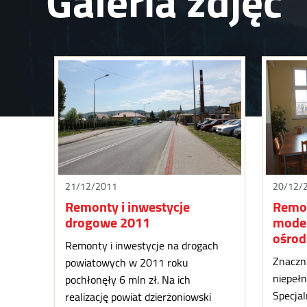
Galeria zdjęć
21/12/2011
20/12/
Remonty i inwestycje
Remon
drogowe 2011
moder
ośrod
Remonty i inwestycje na drogach
Znaczni
powiatowych w 2011 roku
niepeł
pochłonęły 6 mln zł. Na ich
Specja
realizację powiat dzierżoniowski