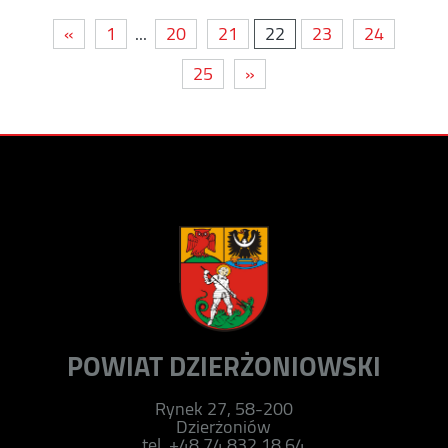
«
1
...
20
21
22
23
24
25
»
POWIAT DZIERŻONIOWSKI
Rynek 27, 58-200
Dzierżoniów
tel. +48 74 832 18 64