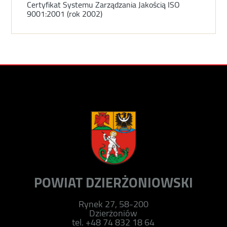
Certyfikat Systemu Zarządzania Jakością ISO
9001:2001 (rok 2002)
POWIAT DZIERŻONIOWSKI
Rynek 27, 58-200
Dzierżoniów
tel. +48 74 832 18 64