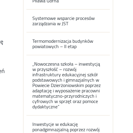
Pilawa Gorna
Systemowe wsparcie procesów
zarządzania w JST
rę
Termomodernizacja budynków
powiatowych – II etap
„Nowoczesna szkoła – inwestycją
w przyszłość – rozwój
eń
infrastruktury edukacyjnej szkół
podstawowych i gimnazjalnych w
Powiecie Dzierżoniowskim poprzez
adaptację i wyposażenie pracowni
matematyczno-przyrodniczych i
cyfrowych w sprzęt oraz pomoce
dydaktyczne”
Inwestycje w edukację
ponadgimnazjalną poprzez rozwój