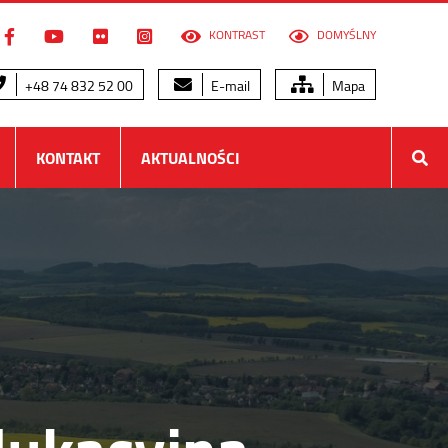
KONTRAST
DOMYŚLNY
+48 74 832 52 00
E-mail
Mapa
KONTAKT
AKTUALNOŚCI