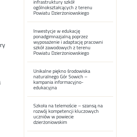
infrastruktury szkół
ogólnokształcących z terenu
Powiatu Dzierżoniowskiego
Inwestycje w edukację
ponadgimnazjalną poprzez
wyposażenie i adaptację pracowni
ury
szkół zawodowych z terenu
Powiatu Dzierżoniowskiego
Unikalne piękno środowiska
naturalnego Gór Sowich –
ą
kampania informacyjno-
edukacyjna
Szkoła na telemoście – szansą na
rozwój kompetencji kluczowych
uczniów w powiecie
dzierżoniowskim