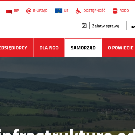
BIP
E-URZĄD
UE
DOSTĘPNOŚĆ
RODO
Załatw sprawę
EDSIĘBIORCY
DLA NGO
SAMORZĄD
O POWIECIE