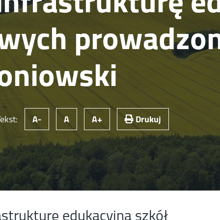
infrastrukturę e
wych prowadzon
żoniowski
Tekst:
A-
A
A+
Drukuj
astrukturę edukacyjną szkół