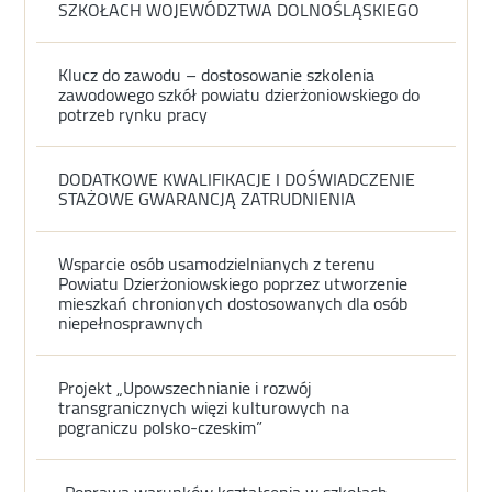
SZKOŁACH WOJEWÓDZTWA DOLNOŚLĄSKIEGO
Klucz do zawodu – dostosowanie szkolenia
zawodowego szkół powiatu dzierżoniowskiego do
potrzeb rynku pracy
DODATKOWE KWALIFIKACJE I DOŚWIADCZENIE
STAŻOWE GWARANCJĄ ZATRUDNIENIA
Wsparcie osób usamodzielnianych z terenu
Powiatu Dzierżoniowskiego poprzez utworzenie
mieszkań chronionych dostosowanych dla osób
niepełnosprawnych
Projekt „Upowszechnianie i rozwój
transgranicznych więzi kulturowych na
pograniczu polsko-czeskim”
„Poprawa warunków kształcenia w szkołach