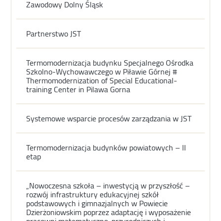
Zawodowy Dolny Śląsk
Partnerstwo JST
Termomodernizacja budynku Specjalnego Ośrodka
Szkolno-Wychowawczego w Piławie Górnej #
Thermomodernization of Special Educational-
training Center in Pilawa Gorna
Systemowe wsparcie procesów zarządzania w JST
Termomodernizacja budynków powiatowych – II
etap
„Nowoczesna szkoła – inwestycją w przyszłość –
rozwój infrastruktury edukacyjnej szkół
podstawowych i gimnazjalnych w Powiecie
Dzierżoniowskim poprzez adaptację i wyposażenie
pracowni matematyczno-przyrodniczych i